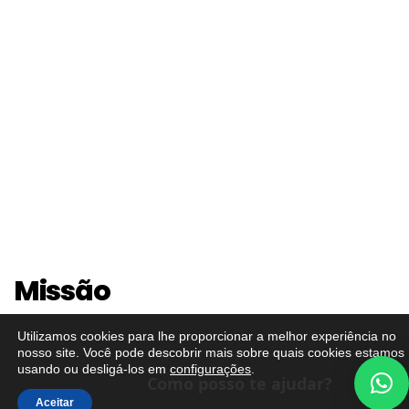
Missão
Utilizamos cookies para lhe proporcionar a melhor experiência no
nosso site. Você pode descobrir mais sobre quais cookies estamos
usando ou desligá-los em
configurações
.
Como posso te ajudar?
Nossa missão é ser líderes no mercado de revestimentos
Aceitar
de pedra, oferecendo soluções exclusivas que superem as